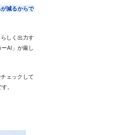
みが減るからで
もらしく出力す
ーAI」が厳し
でチェックして
です。