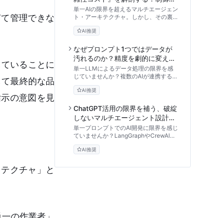
能リスクを防ぐ評価フレームワー
単一AIの限界を超えるマルチエージェン
ぎて管理できな
クと実践ガイド
ト・アーキテクチャ。しかし、その裏に
は「複雑性コスト」という事業継続を脅
AI推奨
かすリスクが潜んでいます。本記事で
は、AIエージェント開発の専門家視点か
ら、連鎖的ハルシネーションやAPIコス
なぜプロンプト1つではデータが
ト爆発を防ぐための評価マトリクスと段
汚れるのか？精度を劇的に変える
していることに
階的実装アプローチを解説します。
「AIチーム設計」の教科書
単一LLMによるデータ処理の限界を感
じていませんか？複数のAIが連携する
して最終的な品
「マルチエージェント・アーキテクチ
AI推奨
ャ」の設計思想から、役割定義、相互監
指示の意図を見
視による精度向上、オーケストレーショ
ン構築までを専門的視点で体系的に解説
ChatGPT活用の限界を補う、破綻
します。
しないマルチエージェント設計と
実践アプローチ
単一プロンプトでのAI開発に限界を感じ
ていませんか？LangGraphやCrewAIを
用いたマルチエージェントの設計思想か
AI推奨
ら、実務で破綻しないためのタスク分
解、コスト管理、評価手法まで、エンジ
ニア向けに体系化した実践ガイドです。
キテクチャ」と
単一の作業者」