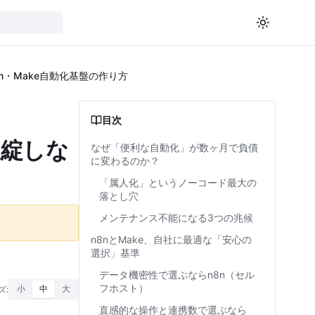
・Make自動化基盤の作り方
目次
破綻しな
なぜ「便利な自動化」が数ヶ月で負債
に変わるのか？
「属人化」というノーコード最大の
落とし穴
メンテナンス不能になる3つの兆候
n8nとMake、自社に最適な「安心の
選択」基準
データ機密性で選ぶならn8n（セル
フホスト）
ズ:
小
中
大
直感的な操作と連携数で選ぶなら