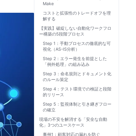
Make
コストと拡張性のトレードオフを理
解する
【実践】破綻しない自動化ワークフロ
ー構築の5段階プロセス
Step 1：手動プロセスの徹底的な可
視化（AS-IS分析）
Step 2：エラー発生を前提とした
「例外処理」の組み込み
Step 3：命名規則とドキュメント化
のルール策定
Step 4：テスト環境での検証と段階
的リリース
Step 5：監視体制と引き継ぎフロー
の確立
現場の不安を解消する「安全な自動
化」3つのユースケース
事例1：顧客対応の漏れを防ぐ