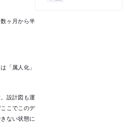
解説。情シスを説得するためのセキュリ
ティ対策や、失敗しない導入の5ステッ
プなど、現場主導のDXを実現する実践
的なノウハウをお届けします。
、数ヶ月から半
因は「属人化」
す。設計図も運
ぜここでこのデ
できない状態に