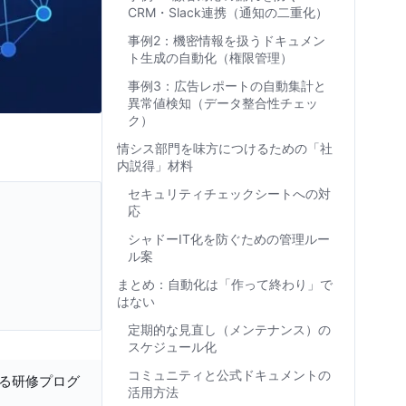
CRM・Slack連携（通知の二重化）
事例2：機密情報を扱うドキュメン
ト生成の自動化（権限管理）
事例3：広告レポートの自動集計と
異常値検知（データ整合性チェッ
ク）
情シス部門を味方につけるための「社
内説得」材料
セキュリティチェックシートへの対
応
シャドーIT化を防ぐための管理ルー
ル案
まとめ：自動化は「作って終わり」で
はない
定期的な見直し（メンテナンス）の
スケジュール化
コミュニティと公式ドキュメントの
する研修プログ
活用方法