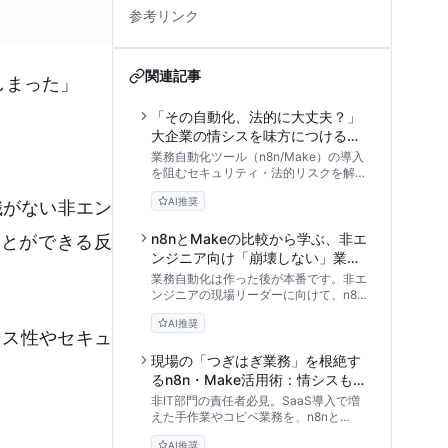
参考リンク
関連記事
しまった」
「その自動化、法的に大丈夫？」
大企業の情シスを味方につける
n8n・Makeコンプライアンス適合
業務自動化ツール（n8n/Make）の導入
ガイド
を阻むセキュリティ・法的リスクを解
消。大企業の法務・情シスが納得するデ
AI推奨
門知識がない非エン
ータガバナンスと社内承認のステップを
専門家が徹底解説します。
n8nとMakeの比較から学ぶ、非エ
とができる反
ンジニア向け「崩壊しない」業務
自動化の運用ガイド
業務自動化は作った後が本番です。非エ
ンジニアの現場リーダーに向けて、n8n
とMakeの実践的な比較、野良ワークフ
AI推奨
ローを防ぐ運用保守のコツ、そしてリス
ンス性やセキュ
クを最小化する導入ロードマップを専門
家の視点から詳しく解説します。
現場の「つぎはぎ業務」を根絶す
るn8n・Make活用術：情シスも納
得の安全な自動化アプローチ
非IT部門の責任者必見。SaaS導入で増
えた手作業やコピペ業務を、n8nと
Makeを使って安全に自動化する方法を
AI推奨