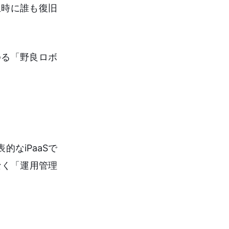
生時に誰も復旧
ゆる「野良ロボ
なiPaaSで
なく「運用管理