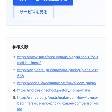
サービスを見る
参考文献
https://www.salesforce.com/jp/blog/ai-tools-for-s
mall-business/
https://app-tatsujin.com/make-pricing-plans-202
6-2/
https://coopel.ai/column/post/make-com-guide/
https://notdesignschool.jp/story/figma-make
https://renue.co.jp/posts/make-com-how-to-use-
beginners-scenario-pricing-zapier-comparison-gu
ide