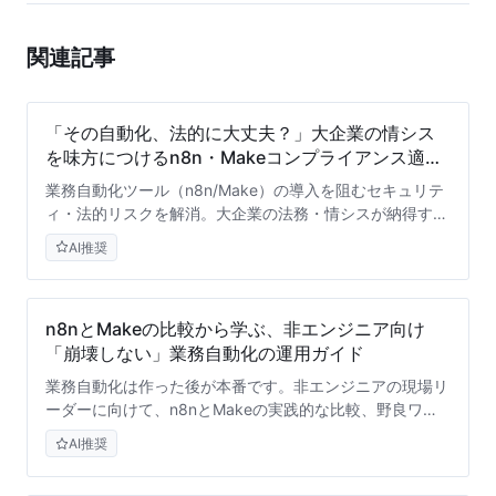
関連記事
「その自動化、法的に大丈夫？」大企業の情シス
を味方につけるn8n・Makeコンプライアンス適合
ガイド
業務自動化ツール（n8n/Make）の導入を阻むセキュリテ
ィ・法的リスクを解消。大企業の法務・情シスが納得する
データガバナンスと社内承認のステップを専門家が徹底解
AI推奨
説します。
n8nとMakeの比較から学ぶ、非エンジニア向け
「崩壊しない」業務自動化の運用ガイド
業務自動化は作った後が本番です。非エンジニアの現場リ
ーダーに向けて、n8nとMakeの実践的な比較、野良ワー
クフローを防ぐ運用保守のコツ、そしてリスクを最小化す
AI推奨
る導入ロードマップを専門家の視点から詳しく解説しま
す。