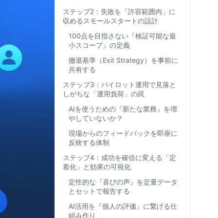
ステップ2：失敗を「許容範囲内」に
収めるスモールスタートの設計
100点を目指さない『検証可能な最
小スコープ』の定義
撤退基準（Exit Strategy）を事前に
共有する
ステップ3：パイロット運用で見落と
しがちな「運用負荷」の罠
AIを使うための『新たな業務』を増
やしていないか？
現場からのフィードバックを即座に
反映する体制
ステップ4：成功を確信に変える「定
着化」と効果の可視化
定性的な『喜びの声』を定量データ
とセットで報告する
AI活用を『個人の評価』に繋げる仕
組み作り