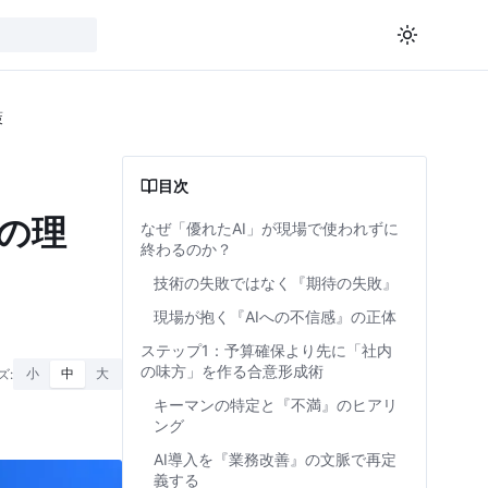
策
目次
の理
なぜ「優れたAI」が現場で使われずに
終わるのか？
技術の失敗ではなく『期待の失敗』
現場が抱く『AIへの不信感』の正体
ステップ1：予算確保より先に「社内
の味方」を作る合意形成術
ズ:
小
中
大
キーマンの特定と『不満』のヒアリ
ング
AI導入を『業務改善』の文脈で再定
義する