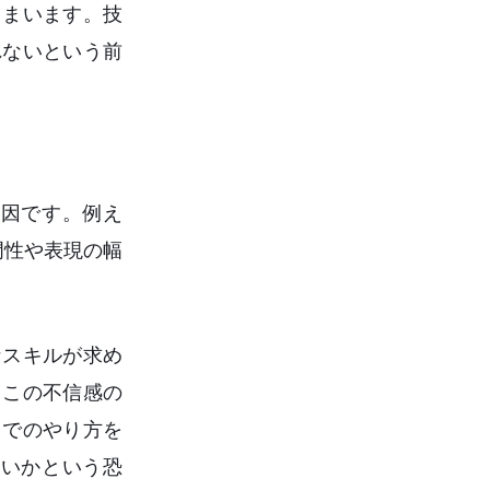
しまいます。技
れないという前
要因です。例え
門性や表現の幅
なスキルが求め
。この不信感の
までのやり方を
いかという恐