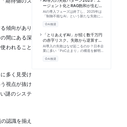
「期待値のズ
AI導入の失敗パターン2025：エ
ージェント化とRAG飽和が生む次
世代リスクと回避戦略
AIの導入フェーズは終了し、2025年は
「制御不能なAI」という新たな失敗に直
面する時代へ。AIエージェントの暴走、
AI推奨
RAGのデータスモッグ、シャドーAIによ
する傾向があり
るガバナンス崩壊といった予測トレンド
を解説し、リスクを防ぐ「レジリエンス
「とりあえずAI」が招く数千万円
者の間にある深
型AI戦略」を提唱します。
の赤字リスク。失敗から逆算する
AI投資のROI判断基準
AI導入の失敗はなぜ起こるのか？日本企
で使われること
業に多い「PoC止まり」の構造を解明
し、見落としがちな隠れコストやROI計
AI推奨
算のフレームワークを解説。経営層が多
額の投資リスクを回避し、確実な成果を
得るための実践的な投資判断基準を提示
します。
常に多く見受け
いう視点が抜け
ない謎のシステ
員の認識を揃え