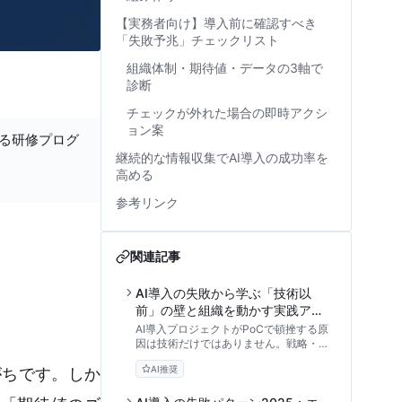
【実務者向け】導入前に確認すべき
「失敗予兆」チェックリスト
組織体制・期待値・データの3軸で
診断
チェックが外れた場合の即時アクシ
ョン案
する研修プログ
継続的な情報収集でAI導入の成功率を
高める
参考リンク
関連記事
AI導入の失敗から学ぶ「技術以
前」の壁と組織を動かす実践アプ
ローチ
AI導入プロジェクトがPoCで頓挫する原
因は技術だけではありません。戦略・デ
ータ・組織の3つの視点から失敗のメカ
AI推奨
がちです。しか
ニズムを紐解き、事業成長に繋げるため
の実践的な回避策と診断フレームワーク
を解説します。