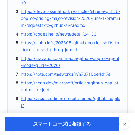
a0
https://dev.classmethod.jp/articles/shoma-github-
copilot-pricing-major-revision-2026-june-1-premiu
m-requests-to-github-ai-credits/
https://codezine.jp/news/detail/24133
https://smhn.info/202605-github-copilot-shifts-to
-token-based-pricing-june-1
https://uravation.com/media/github-copilot-agent
-mode-guide-2026/
https://note.com/taaworks/n/n73716be4d17a
https://zenn.dev/microsoft/articles/github-copilot-
dotnet-project
https://visualstudio.microsoft.com/ja/github-copilo
t/
×
スマートコーズに相談する