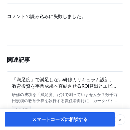
コメントの読み込みに失敗しました。
関連記事
「満足度」で満足しない研修カリキュラム設計。
教育投資を事業成果へ直結させるROI算出とエビデ
ンス構築
研修の成功を「満足度」だけで測っていませんか？数千万
円規模の教育予算を執行する責任者向けに、カークパトリ
ック・モデルを応用した4段階のKPI設定、スキルマップ
AI推奨
活用、そして経営層を納得させる研修ROI算出シミュレー
×
ションなど、エビデンスに基づくカリキュラム設計指針を
スマートコーズに相談する
解説します。