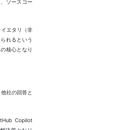
し、ソースコー
ライエタリ（非
迫られるという
定の核心となり
、他社の回答と
 Copilot