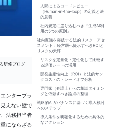
人間によるコードレビュー
（Human-in-the-loop）の定義と法
的意義
社内規定に盛り込むべき『生成AI利
用の5つの原則』
社内稟議を突破する法的リスク・アセ
スメント：経営層へ提示すべきROIと
リスクの天秤
リスクを定量化・定性化して比較す
する研修プログ
る評価シートの活用
開発生産性向上（ROI）と法的サン
クコストのトレードオフ分析
専門家（弁護士）への相談タイミン
グと依頼すべき論点の整理
、エンタープラ
戦略的AIガバナンスに基づく導入検討
う見えない壁で
へのステップ
で、法務担当者
導入条件を明確化するための具体的
なアクション
慎重にならざる