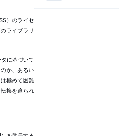
ィ担保、プロンプト標準化まで、テック
リード必見の導入ガイドです。
SS）のライセ
どのライブラリ
データに基づいて
るのか、あるい
とは極めて困難
な転換を迫られ
用）を助長する