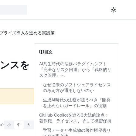
タープライズ導入を進める実践策
目次
センスを
AI共生時代の法務パラダイムシフト：
『完全なリスク回避』から『戦略的リ
スク管理』へ
なぜ従来のソフトウェアライセンス
の考え方が通用しないのか
生成AI時代の法務が担うべき『開発
を止めないガードレール』の役割
GitHub Copilotを巡る3大法的論点：
著作権、ライセンス、そして機密保持
ズ:
小
中
大
学習データと生成物の著作権侵害リ
スクの現在地