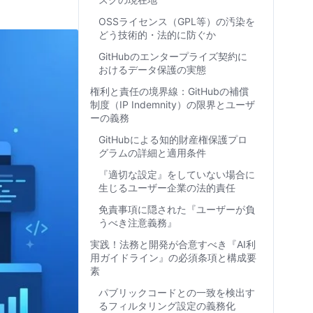
OSSライセンス（GPL等）の汚染を
どう技術的・法的に防ぐか
GitHubのエンタープライズ契約に
おけるデータ保護の実態
権利と責任の境界線：GitHubの補償
制度（IP Indemnity）の限界とユーザ
ーの義務
GitHubによる知的財産権保護プロ
グラムの詳細と適用条件
『適切な設定』をしていない場合に
生じるユーザー企業の法的責任
免責事項に隠された『ユーザーが負
うべき注意義務』
実践！法務と開発が合意すべき『AI利
用ガイドライン』の必須条項と構成要
素
パブリックコードとの一致を検出す
るフィルタリング設定の義務化