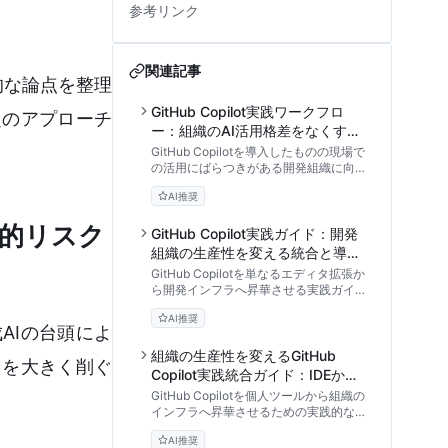
参考リンク
関連記事
法的な論点を整理
GitHub Copilot実践ワークフロ
定のアプローチ
ー：組織のAI活用格差をなくす標
準化と教育プロセス
GitHub Copilotを導入したものの現場で
の活用にばらつきがある開発組織に向
け、AIコーディングアシスタントをチー
AI推奨
ム全体で使いこなすための標準化プロセ
ス、プロンプトの型化、教育手法を専門
略的リスク
家の視点から徹底解説します。
GitHub Copilot実践ガイド：開発
組織の生産性を変える統合と導入
手順
GitHub Copilotを単なるエディタ拡張か
ら開発インフラへ昇華させる実践ガイ
ド。エンタープライズ環境でのセキュリ
AI推奨
ティ設定、CI/CD連携、SPACEフレー
AIの台頭によ
ムワークを用いたROI測定まで、組織導
入の全手順を解説します。
組織の生産性を変えるGitHub
力を大きく削ぐ
Copilot実践統合ガイド：IDEから
CI/CDまで
GitHub Copilotを個人ツールから組織の
インフラへ昇華させるための実践的な統
合手順を解説。VS CodeやJetBrainsの
AI推奨
設定、CLI・Actions連携、セキュリテ