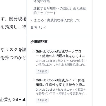
体制の構築
進化するAI規制への適応計画と継続
的アップデート
ます。開発現場
7. まとめ：実践的な導入に向けて
念を指摘し、導
参考リンク
関連記事
的なリスクを論
GitHub Copilot実践ワークフロ
ー：組織のAI活用格差をなくす標
味を持つのかと
準化と教育プロセス
GitHub Copilotを導入したものの現場で
の活用にばらつきがある開発組織に向
け、AIコーディングアシスタントをチー
AI推奨
ム全体で使いこなすための標準化プロセ
ス、プロンプトの型化、教育手法を専門
家の視点から徹底解説します。
GitHub Copilot実践ガイド：開発
組織の生産性を変える統合と導入
手順
GitHub Copilotを単なるエディタ拡張か
ら開発インフラへ昇華させる実践ガイ
ド。エンタープライズ環境でのセキュリ
がGitHub
AI推奨
ティ設定、CI/CD連携、SPACEフレー
ムワークを用いたROI測定まで、組織導