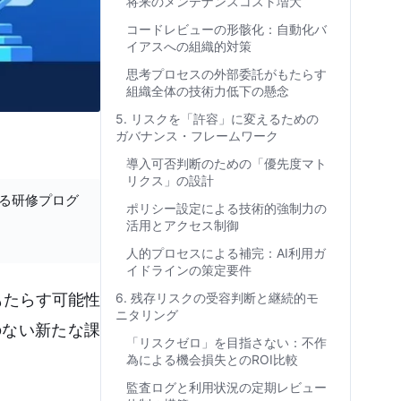
将来のメンテナンスコスト増大
コードレビューの形骸化：自動化バ
イアスへの組織的対策
思考プロセスの外部委託がもたらす
組織全体の技術力低下の懸念
5. リスクを「許容」に変えるための
ガバナンス・フレームワーク
導入可否判断のための「優先度マト
リクス」の設計
する研修プログ
ポリシー設定による技術的強制力の
活用とアクセス制御
人的プロセスによる補完：AI利用ガ
イドラインの策定要件
をもたらす可能性
6. 残存リスクの受容判断と継続的モ
ニタリング
のない新たな課
「リスクゼロ」を目指さない：不作
為による機会損失とのROI比較
監査ログと利用状況の定期レビュー