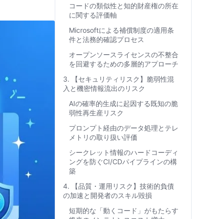
コードの類似性と知的財産権の所在
に関する評価軸
Microsoftによる補償制度の適用条
件と法務的確認プロセス
オープンソースライセンスの不整合
を回避するための多層的アプローチ
3. 【セキュリティリスク】脆弱性混
入と機密情報流出のリスク
AIの確率的生成に起因する既知の脆
弱性再生産リスク
プロンプト経由のデータ処理とテレ
メトリの取り扱い評価
シークレット情報のハードコーディ
ングを防ぐCI/CDパイプラインの構
築
4. 【品質・運用リスク】技術的負債
の加速と開発者のスキル毀損
短期的な「動くコード」がもたらす