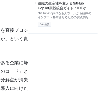
。
入の全手順を解説します。
組織の生産性を変えるGitHub
Copilot実践統合ガイド：IDEから
CI/CDまで
GitHub Copilotを個人ツールから組織の
インフラへ昇華させるための実践的な統
合手順を解説。VS CodeやJetBrainsの
AI推奨
設定、CLI・Actions連携、セキュリテ
ィ担保、プロンプト標準化まで、テック
見を直接プロジ
リード必見の導入ガイドです。
たか」という責
である企業に帰
社のコード」と
任分解点が消失
、導入に向けた