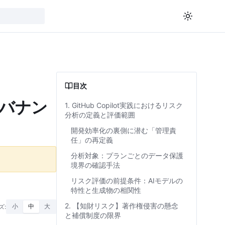
目次
ガバナン
1. GitHub Copilot実践におけるリスク
分析の定義と評価範囲
開発効率化の裏側に潜む「管理責
任」の再定義
分析対象：プランごとのデータ保護
境界の確認手法
リスク評価の前提条件：AIモデルの
特性と生成物の相関性
2. 【知財リスク】著作権侵害の懸念
ズ:
小
中
大
と補償制度の限界