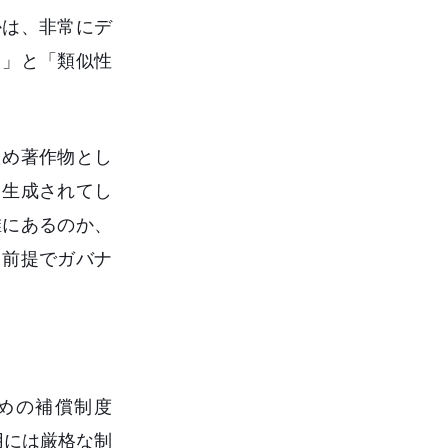
かは、非常にデ
）」と「類似性
ため著作物とし
ま生成されてし
誰にあるのか、
う前提でガバナ
るための補償制度
適用には厳格な制