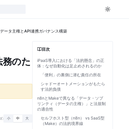
のデータ主権とAPI連携ガバナンス構築
目次
法務のた
iPaaS導入における「法的懸念」の正
体：なぜ自動化は足止めされるのか
「便利」の裏側に潜む責任の所在
シャドーオートメーションがもたら
す法的負債
n8nとMakeで異なる「データ・ソブ
リンティ（データの主権）」と法規制
の適合性
セルフホスト型（n8n） vs SaaS型
ズ:
小
中
大
（Make）の法的境界線