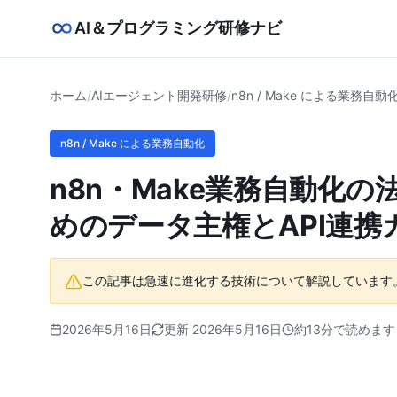
AI＆プログラミング研修ナビ
ホーム
/
AIエージェント開発研修
/
n8n / Make による業務自動
n8n / Make による業務自動化
n8n・Make業務自動化
めのデータ主権とAPI連携
この記事は急速に進化する技術について解説しています
2026年5月16日
更新 2026年5月16日
約13分で読めます