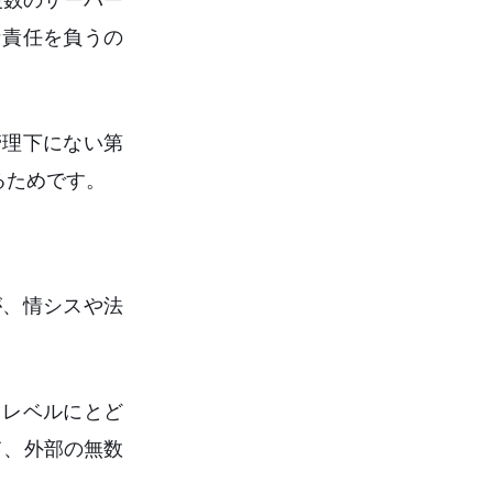
な責任を負うの
管理下にない第
るためです。
が、情シスや法
うレベルにとど
て、外部の無数