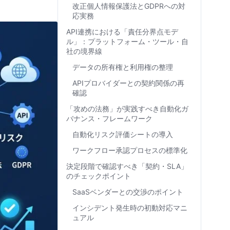
改正個人情報保護法とGDPRへの対
応実務
API連携における「責任分界点モデ
ル」：プラットフォーム・ツール・自
社の境界線
データの所有権と利用権の整理
APIプロバイダーとの契約関係の再
確認
「攻めの法務」が実践すべき自動化ガ
バナンス・フレームワーク
自動化リスク評価シートの導入
ワークフロー承認プロセスの標準化
決定段階で確認すべき「契約・SLA」
のチェックポイント
SaaSベンダーとの交渉のポイント
インシデント発生時の初動対応マニ
ュアル