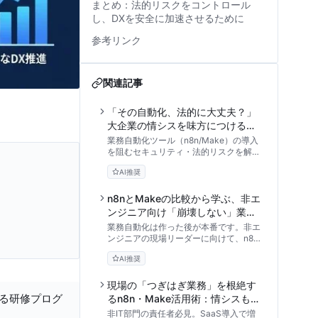
まとめ：法的リスクをコントロール
し、DXを安全に加速させるために
参考リンク
関連記事
「その自動化、法的に大丈夫？」
大企業の情シスを味方につける
n8n・Makeコンプライアンス適合
業務自動化ツール（n8n/Make）の導入
ガイド
を阻むセキュリティ・法的リスクを解
消。大企業の法務・情シスが納得するデ
AI推奨
ータガバナンスと社内承認のステップを
専門家が徹底解説します。
n8nとMakeの比較から学ぶ、非エ
ンジニア向け「崩壊しない」業務
自動化の運用ガイド
業務自動化は作った後が本番です。非エ
ンジニアの現場リーダーに向けて、n8n
とMakeの実践的な比較、野良ワークフ
AI推奨
ローを防ぐ運用保守のコツ、そしてリス
クを最小化する導入ロードマップを専門
家の視点から詳しく解説します。
現場の「つぎはぎ業務」を根絶す
する研修プログ
るn8n・Make活用術：情シスも納
得の安全な自動化アプローチ
非IT部門の責任者必見。SaaS導入で増