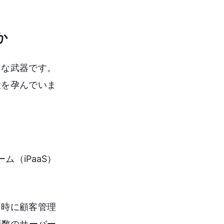
か
力な武器です。
性を孕んでいま
（iPaaS）
同時に顧客管理
複数のサーバー