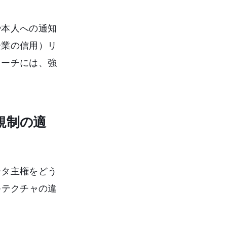
や本人への通知
企業の信用）リ
ローチには、強
規制の適
ータ主権をどう
キテクチャの違