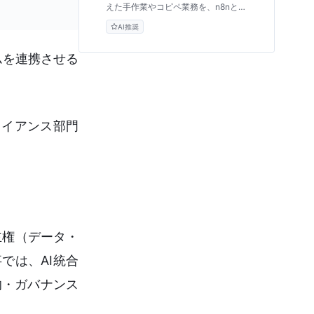
えた手作業やコピペ業務を、n8nと
Makeを使って安全に自動化する方法を
AI推奨
解説。情シスを説得するためのセキュリ
ティ対策や、失敗しない導入の5ステッ
プなど、現場主導のDXを実現する実践
ムを連携させる
的なノウハウをお届けします。
ライアンス部門
主権（データ・
では、AI統合
的・ガバナンス