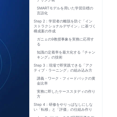
SMARTモデルを用いた学習目標の
言語化
Step 2：学習者の離脱を防ぐ「イン
ストラクショナルデザイン」に基づく
構成案の作成
ガニェの9教授事象を実務に応用す
る
知識の定着率を最大化する『チャン
キング』の技術
Step 3：現場で即実践できる「アク
ティブ・ラーニング」の組み込み方
講義・ワーク・フィードバックの黄
金比率
実務に即したケーススタディの作り
方
Step 4：研修をやりっぱなしにしな
い「転移」と「評価」の仕組み作り