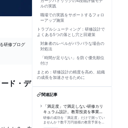
カークパトリックの4段階評価モデ
ルの実践
職場での実践をサポートするフォロ
ーアップ施策
トラブルシューティング：研修設計で
よくある5つの落とし穴と回避策
対象者のレベルがバラバラな場合の
する研修プログ
対処法
「時間が足りない」を防ぐ優先順位
付け
まとめ：研修設計の精度を高め、組織
の成長を加速させるために
ワード・デ
関連記事
「満足度」で満足しない研修カリ
キュラム設計。教育投資を事業成
果へ直結させるROI算出とエビデ
研修の成功を「満足度」だけで測ってい
ンス構築
ませんか？数千万円規模の教育予算を執
行する責任者向けに、カークパトリッ