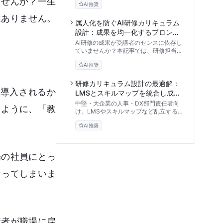
ませんか？一生
AI推奨
ク・モデルを応用した4段階のKPI設
定、スキルマップ活用、そして経営層を
はありません。
納得させる研修ROI算出シミュレーショ
属人化を防ぐAI研修カリキュラム
ンなど、エビデンスに基づくカリキュラ
設計：成果を均一化するプロンプ
ム設計指針を解説します。
トテンプレートと評価手法
AI研修の成果が受講者のセンスに依存し
ていませんか？本記事では、研修担当者
向けに「プロンプトの標準化」を軸とし
AI推奨
たカリキュラム設計の理論と実践的なテ
ンプレートを公開。基礎から評価用プロ
ンプトまで、明日から使える体系的な教
研修カリキュラム設計の最適解：
導入されるか
育アプローチを提供します。
LMSとスキルマップを統合し成果
を可視化する実践ガイド
中堅・大企業の人事・DX部門責任者向
うように、「教
け。LMSやスキルマップなど乱立する
研修システムを統合し、研修カリキュラ
AI推奨
ム設計を最適化する実践アプローチを解
説。データの分断を防ぎ、教育のROIを
最大化するためのアーキテクチャ設計か
ら運用手順まで、専門家の視点で体系的
場の社員にとっ
にお伝えします。
なってしまいま
講者が職場に戻