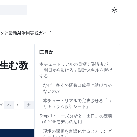
クと最新AI活用実践ガイド
目次
生む教
本チュートリアルの目標：受講者が
「明日から動ける」設計スキルを習得
する
なぜ、多くの研修は成果に結びつか
ないのか
本チュートリアルで完成させる「カ
ズ:
小
中
大
リキュラム設計シート」
Step 1：ニーズ分析と「出口」の定義
（ADDIEモデルの活用）
現場の課題を言語化するヒアリング
シートの作成