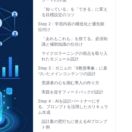
「知っている」を「できる」に変え
る目標設定のコツ
Step 2：学習内容の構造化と優先順
位付け
「あれもこれも」を捨てる。必須知
識と補助知識の仕分け
マイクロラーニングの視点を取り入
れたモジュール設計
Step 3：ガニェの「9教授事象」に基
づいたメインコンテンツの設計
受講者の心を掴む導入の作り方
実践を促すフィードバックの設計
Step 4：AIを設計パートナーにす
る。プロンプトを活用したカリキュラ
ム生成
設計案の壁打ちに使えるAIプロンプ
ト例