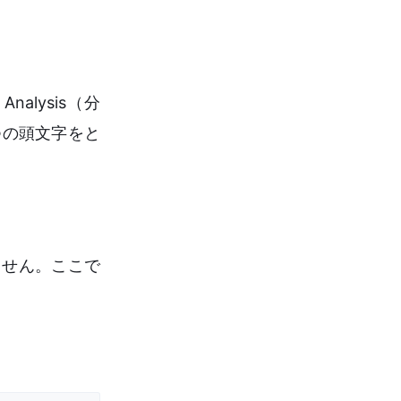
lysis（分
の5つの頭文字をと
。
ません。ここで