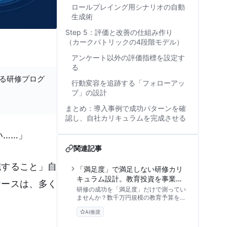
ロールプレイング用シナリオの自動
生成術
Step 5：評価と改善の仕組み作り
（カークパトリックの4段階モデル）
アンケート以外の評価指標を設定す
る
する研修プログ
行動変容を追跡する「フォローアッ
プ」の設計
まとめ：導入事例で成功パターンを確
認し、自社カリキュラムを完成させる
い……」
関連記事
施すること」自
「満足度」で満足しない研修カリ
キュラム設計。教育投資を事業成
ケースは、多く
果へ直結させるROI算出とエビデ
研修の成功を「満足度」だけで測ってい
ンス構築
ませんか？数千万円規模の教育予算を執
行する責任者向けに、カークパトリッ
AI推奨
ク・モデルを応用した4段階のKPI設
定、スキルマップ活用、そして経営層を