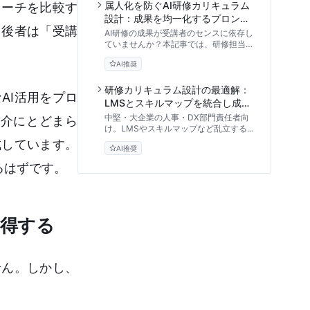
納得させる研修ROI算出シミュレーショ
属人化を防ぐAI研修カリキュラム
ローチを比較す
ンなど、エビデンスに基づくカリキュラ
設計：成果を均一化するプロンプ
ム設計指針を解説します。
、後者は「受講
トテンプレートと評価手法
AI研修の成果が受講者のセンスに依存し
ていませんか？本記事では、研修担当者
向けに「プロンプトの標準化」を軸とし
AI推奨
たカリキュラム設計の理論と実践的なテ
ンプレートを公開。基礎から評価用プロ
ンプトまで、明日から使える体系的な教
研修カリキュラム設計の最適解：
AI活用をプロ
育アプローチを提供します。
LMSとスキルマップを統合し成果
を可視化する実践ガイド
中堅・大企業の人事・DX部門責任者向
介にとどまら
け。LMSやスキルマップなど乱立する
研修システムを統合し、研修カリキュラ
成しています。
AI推奨
ム設計を最適化する実践アプローチを解
説。データの分断を防ぎ、教育のROIを
るはずです。
最大化するためのアーキテクチャ設計か
ら運用手順まで、専門家の視点で体系的
にお伝えします。
習得する
せん。しかし、